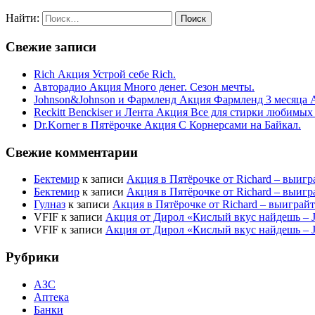
Найти:
Свежие записи
Rich Акция Устрой себе Rich.
Авторадио Акция Много денег. Сезон мечты.
Johnson&Johnson и Фармленд Акция Фармленд 3 месяца 
Reckitt Benckiser и Лента Акция Все для стирки любимых
Dr.Korner в Пятёрочке Акция С Корнерсами на Байкал.
Свежие комментарии
Бектемир
к записи
Акция в Пятёрочке от Richard – выигр
Бектемир
к записи
Акция в Пятёрочке от Richard – выигр
Гулназ
к записи
Акция в Пятёрочке от Richard – выиграй
VFIF
к записи
Акция от Дирол «Кислый вкус найдешь –
VFIF
к записи
Акция от Дирол «Кислый вкус найдешь –
Рубрики
АЗС
Аптека
Банки