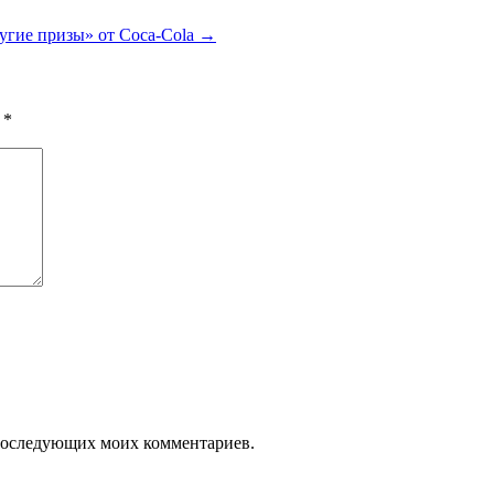
угие призы» от Coca-Cola
→
ы
*
я последующих моих комментариев.