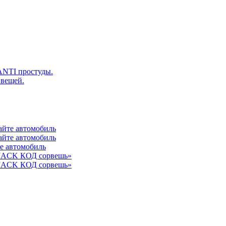
ANTI простуды.
 вещей.
айте автомобиль
айте автомобиль
те автомобиль
 JACK КОД сорвешь»
 JACK КОД сорвешь»