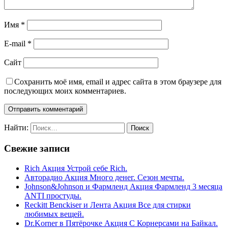
Имя
*
E-mail
*
Сайт
Сохранить моё имя, email и адрес сайта в этом браузере для
последующих моих комментариев.
Найти:
Свежие записи
Rich Акция Устрой себе Rich.
Авторадио Акция Много денег. Сезон мечты.
Johnson&Johnson и Фармленд Акция Фармленд 3 месяца
ANTI простуды.
Reckitt Benckiser и Лента Акция Все для стирки
любимых вещей.
Dr.Korner в Пятёрочке Акция С Корнерсами на Байкал.