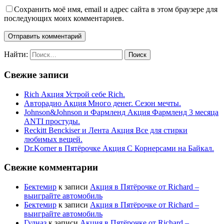
Сохранить моё имя, email и адрес сайта в этом браузере для
последующих моих комментариев.
Найти:
Свежие записи
Rich Акция Устрой себе Rich.
Авторадио Акция Много денег. Сезон мечты.
Johnson&Johnson и Фармленд Акция Фармленд 3 месяца
ANTI простуды.
Reckitt Benckiser и Лента Акция Все для стирки
любимых вещей.
Dr.Korner в Пятёрочке Акция С Корнерсами на Байкал.
Свежие комментарии
Бектемир
к записи
Акция в Пятёрочке от Richard –
выиграйте автомобиль
Бектемир
к записи
Акция в Пятёрочке от Richard –
выиграйте автомобиль
Гулназ
к записи
Акция в Пятёрочке от Richard –