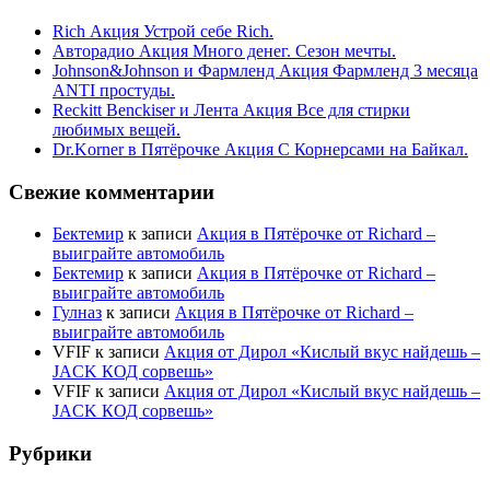
Rich Акция Устрой себе Rich.
Авторадио Акция Много денег. Сезон мечты.
Johnson&Johnson и Фармленд Акция Фармленд 3 месяца
ANTI простуды.
Reckitt Benckiser и Лента Акция Все для стирки
любимых вещей.
Dr.Korner в Пятёрочке Акция С Корнерсами на Байкал.
Свежие комментарии
Бектемир
к записи
Акция в Пятёрочке от Richard –
выиграйте автомобиль
Бектемир
к записи
Акция в Пятёрочке от Richard –
выиграйте автомобиль
Гулназ
к записи
Акция в Пятёрочке от Richard –
выиграйте автомобиль
VFIF
к записи
Акция от Дирол «Кислый вкус найдешь –
JACK КОД сорвешь»
VFIF
к записи
Акция от Дирол «Кислый вкус найдешь –
JACK КОД сорвешь»
Рубрики