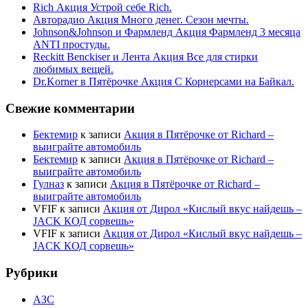
Rich Акция Устрой себе Rich.
Авторадио Акция Много денег. Сезон мечты.
Johnson&Johnson и Фармленд Акция Фармленд 3 месяца
ANTI простуды.
Reckitt Benckiser и Лента Акция Все для стирки
любимых вещей.
Dr.Korner в Пятёрочке Акция С Корнерсами на Байкал.
Свежие комментарии
Бектемир
к записи
Акция в Пятёрочке от Richard –
выиграйте автомобиль
Бектемир
к записи
Акция в Пятёрочке от Richard –
выиграйте автомобиль
Гулназ
к записи
Акция в Пятёрочке от Richard –
выиграйте автомобиль
VFIF
к записи
Акция от Дирол «Кислый вкус найдешь –
JACK КОД сорвешь»
VFIF
к записи
Акция от Дирол «Кислый вкус найдешь –
JACK КОД сорвешь»
Рубрики
АЗС