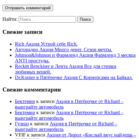
Найти:
Свежие записи
Rich Акция Устрой себе Rich.
Авторадио Акция Много денег. Сезон мечты.
Johnson&Johnson и Фармленд Акция Фармленд 3 месяца
ANTI простуды.
Reckitt Benckiser и Лента Акция Все для стирки
любимых вещей.
Dr.Korner в Пятёрочке Акция С Корнерсами на Байкал.
Свежие комментарии
Бектемир
к записи
Акция в Пятёрочке от Richard –
выиграйте автомобиль
Бектемир
к записи
Акция в Пятёрочке от Richard –
выиграйте автомобиль
Гулназ
к записи
Акция в Пятёрочке от Richard –
выиграйте автомобиль
VFIF
к записи
Акция от Дирол «Кислый вкус найдешь –