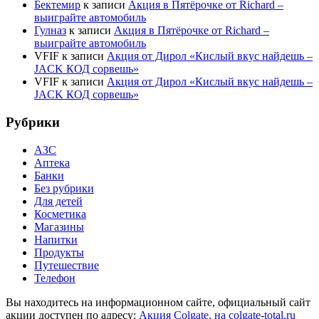
Бектемир
к записи
Акция в Пятёрочке от Richard –
выиграйте автомобиль
Гулназ
к записи
Акция в Пятёрочке от Richard –
выиграйте автомобиль
VFIF
к записи
Акция от Дирол «Кислый вкус найдешь –
JACK КОД сорвешь»
VFIF
к записи
Акция от Дирол «Кислый вкус найдешь –
JACK КОД сорвешь»
Рубрики
АЗС
Аптека
Банки
Без рубрики
Для детей
Косметика
Магазины
Напитки
Продукты
Путешествие
Телефон
Вы находитесь на информационном сайте, официальный сайт
акции доступен по адресу:
Акция Colgate, на colgate-total.ru