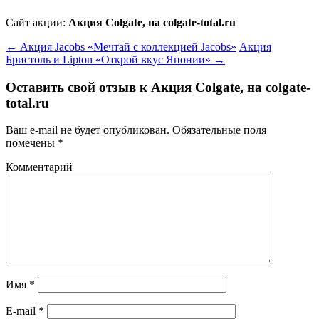
Сайт акции:
Акция Colgate, на colgate-total.ru
←
Акция Jacobs «Мечтай с коллекцией Jacobs»
Акция
Бристоль и Lipton «Открой вкус Японии»
→
Оставить свой отзыв к
Акция Colgate, на colgate-
total.ru
Ваш e-mail не будет опубликован.
Обязательные поля
помечены
*
Комментарий
Имя
*
E-mail
*