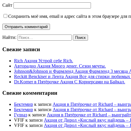
Сайт
Сохранить моё имя, email и адрес сайта в этом браузере дл
Найти:
Свежие записи
Rich Акция Устрой себе Rich.
Авторадио Акция Много денег. Сезон мечты.
Johnson&Johnson и Фармленд Акция Фармленд 3 месяца 
Reckitt Benckiser и Лента Акция Все для стирки любимых
Dr.Korner в Пятёрочке Акция С Корнерсами на Байкал.
Свежие комментарии
Бектемир
к записи
Акция в Пятёрочке от Richard – выигр
Бектемир
к записи
Акция в Пятёрочке от Richard – выигр
Гулназ
к записи
Акция в Пятёрочке от Richard – выиграй
VFIF
к записи
Акция от Дирол «Кислый вкус найдешь –
VFIF
к записи
Акция от Дирол «Кислый вкус найдешь –