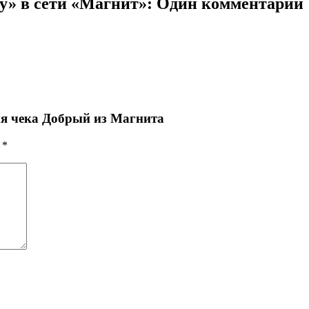
у» в сети «Магнит»
: Один комментарий
ия чека Добрый из Магнита
ы
*