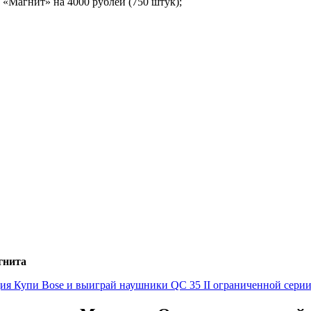
 «Магнит» на 4000 рублей (750 штук);
гнита
ия Купи Bose и выиграй наушники QC 35 II ограниченной сери