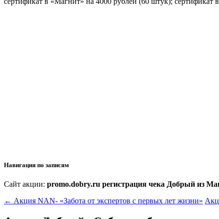
сертификат в «Магнит» на 4000 рублей (60 штук); сертификат в
Навигация по записям
Сайт акции:
promo.dobry.ru регистрация чека Добрый из Ма
←
Акция NAN- «Забота от экспертов с первых лет жизни»
Акц