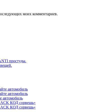
я последующих моих комментариев.
ANTI простуды.
 вещей.
айте автомобиль
айте автомобиль
те автомобиль
 JACK КОД сорвешь»
 JACK КОД сорвешь»