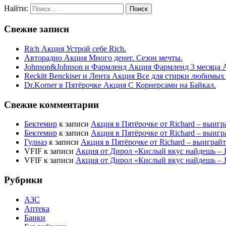
Найти:
Свежие записи
Rich Акция Устрой себе Rich.
Авторадио Акция Много денег. Сезон мечты.
Johnson&Johnson и Фармленд Акция Фармленд 3 месяца 
Reckitt Benckiser и Лента Акция Все для стирки любимых
Dr.Korner в Пятёрочке Акция С Корнерсами на Байкал.
Свежие комментарии
Бектемир
к записи
Акция в Пятёрочке от Richard – выигр
Бектемир
к записи
Акция в Пятёрочке от Richard – выигр
Гулназ
к записи
Акция в Пятёрочке от Richard – выиграй
VFIF
к записи
Акция от Дирол «Кислый вкус найдешь –
VFIF
к записи
Акция от Дирол «Кислый вкус найдешь –
Рубрики
АЗС
Аптека
Банки