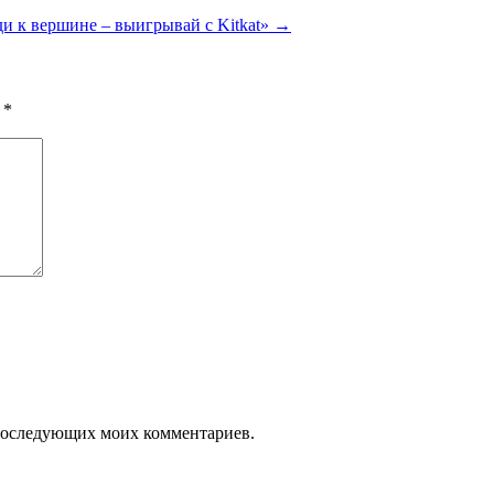
и к вершине – выигрывай с Kitkat»
→
ы
*
я последующих моих комментариев.