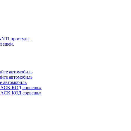
ANTI простуды.
 вещей.
айте автомобиль
айте автомобиль
те автомобиль
 JACK КОД сорвешь»
 JACK КОД сорвешь»