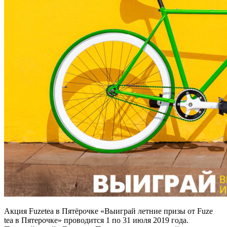
Акция Fuzetea в Пятёрочке «Выиграй летние призы от Fuze
tea в Пятерочке» проводится 1 по 31 июля 2019 года.