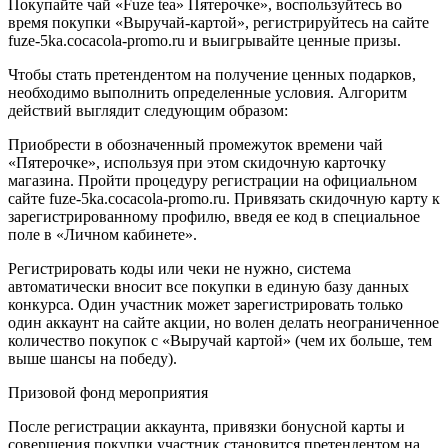
Покупайте чай «Fuze tea» Пятерочке», воспользуйтесь во
время покупки «Выручай-картой», регистрируйтесь на сайте
fuze-5ka.cocacola-promo.ru и выигрывайте ценные призы.
Чтобы стать претендентом на получение ценных подарков,
необходимо выполнить определенные условия. Алгоритм
действий выглядит следующим образом:
Приобрести в обозначенный промежуток времени чай
«Пятерочке», используя при этом скидочную карточку
магазина. Пройти процедуру регистрации на официальном
сайте fuze-5ka.cocacola-promo.ru. Привязать скидочную карту к
зарегистрированному профилю, введя ее код в специальное
поле в «Личном кабинете».
Регистрировать коды или чеки не нужно, система
автоматически вносит все покупки в единую базу данных
конкурса. Один участник может зарегистрировать только
один аккаунт на сайте акции, но волен делать неограниченное
количество покупок с «Выручай картой» (чем их больше, тем
выше шансы на победу).
Призовой фонд мероприятия
После регистрации аккаунта, привязки бонусной карты и
совершения покупки участник становится претендентом на