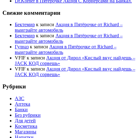
Dr.Korner в Пятёрочке Акция С Корнерсами на Байкал.
Свежие комментарии
Бектемир
к записи
Акция в Пятёрочке от Richard –
выиграйте автомобиль
Бектемир
к записи
Акция в Пятёрочке от Richard –
выиграйте автомобиль
Гулназ
к записи
Акция в Пятёрочке от Richard –
выиграйте автомобиль
VFIF
к записи
Акция от Дирол «Кислый вкус найдешь –
JACK КОД сорвешь»
VFIF
к записи
Акция от Дирол «Кислый вкус найдешь –
JACK КОД сорвешь»
Рубрики
АЗС
Аптека
Банки
Без рубрики
Для детей
Косметика
Магазины
Напитки