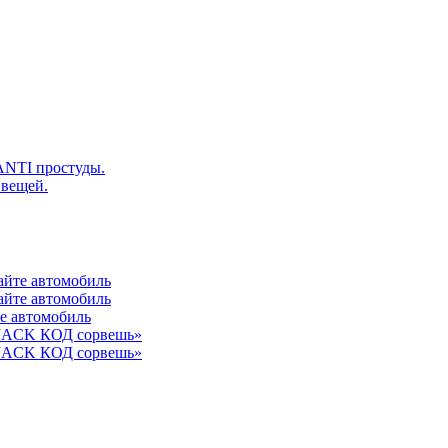
ANTI простуды.
 вещей.
айте автомобиль
айте автомобиль
те автомобиль
 JACK КОД сорвешь»
 JACK КОД сорвешь»