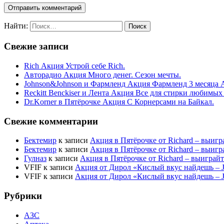
Найти:
Свежие записи
Rich Акция Устрой себе Rich.
Авторадио Акция Много денег. Сезон мечты.
Johnson&Johnson и Фармленд Акция Фармленд 3 месяца 
Reckitt Benckiser и Лента Акция Все для стирки любимых
Dr.Korner в Пятёрочке Акция С Корнерсами на Байкал.
Свежие комментарии
Бектемир
к записи
Акция в Пятёрочке от Richard – выигр
Бектемир
к записи
Акция в Пятёрочке от Richard – выигр
Гулназ
к записи
Акция в Пятёрочке от Richard – выиграй
VFIF
к записи
Акция от Дирол «Кислый вкус найдешь –
VFIF
к записи
Акция от Дирол «Кислый вкус найдешь –
Рубрики
АЗС