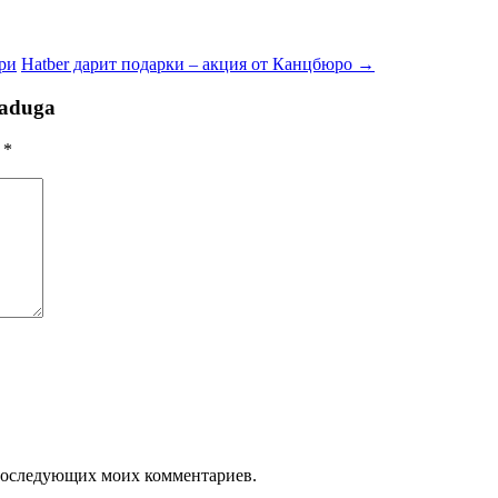
ери
Hatber дарит подарки – акция от Канцбюро
→
raduga
ы
*
я последующих моих комментариев.