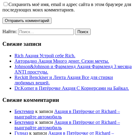
Сохранить моё имя, email и адрес сайта в этом браузере для
последующих моих комментариев.
Найти:
Свежие записи
Rich Акция Устрой себе Rich.
Авторадио Акция Много денег. Сезон мечты.
Johnson&Johnson и Фармленд Акция Фармленд 3 месяца
ANTI простуды.
Reckitt Benckiser и Лента Акция Все для стирки
любимых вещей.
Dr.Korner в Пятёрочке Акция С Корнерсами на Байкал.
Свежие комментарии
Бектемир
к записи
Акция в Пятёрочке от Richard –
выиграйте автомобиль
Бектемир
к записи
Акция в Пятёрочке от Richard –
выиграйте автомобиль
Гулназ
к записи
Акция в Пятёрочке от Richard –