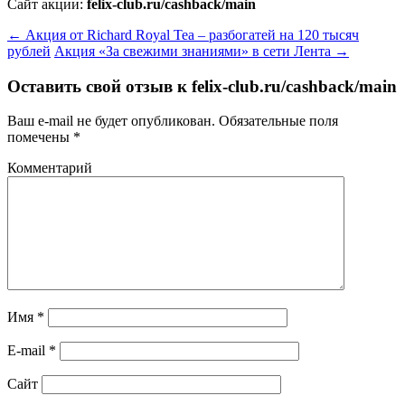
Сайт акции:
felix-club.ru/cashback/main
←
Акция от Richard Royal Tea – разбогатей на 120 тысяч
рублей
Акция «За свежими знаниями» в сети Лента
→
Оставить свой отзыв к
felix-club.ru/cashback/main
Ваш e-mail не будет опубликован.
Обязательные поля
помечены
*
Комментарий
Имя
*
E-mail
*
Сайт