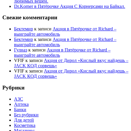
любимых вещей.
Dr.Korner в Пятёрочке Акция С Корнерсами на Байкал.
Свежие комментарии
Бектемир
к записи
Акция в Пятёрочке от Richard –
выиграйте автомобиль
Бектемир
к записи
Акция в Пятёрочке от Richard –
выиграйте автомобиль
Гулназ
к записи
Акция в Пятёрочке от Richard –
выиграйте автомобиль
VFIF
к записи
Акция от Дирол «Кислый вкус найдешь –
JACK КОД сорвешь»
VFIF
к записи
Акция от Дирол «Кислый вкус найдешь –
JACK КОД сорвешь»
Рубрики
АЗС
Аптека
Банки
Без рубрики
Для детей
Косметика
Магазины