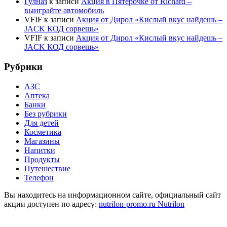
Гулназ
к записи
Акция в Пятёрочке от Richard –
выиграйте автомобиль
VFIF
к записи
Акция от Дирол «Кислый вкус найдешь –
JACK КОД сорвешь»
VFIF
к записи
Акция от Дирол «Кислый вкус найдешь –
JACK КОД сорвешь»
Рубрики
АЗС
Аптека
Банки
Без рубрики
Для детей
Косметика
Магазины
Напитки
Продукты
Путешествие
Телефон
Вы находитесь на информационном сайте, официальный сайт
акции доступен по адресу:
nutrilon-promo.ru Nutrilon