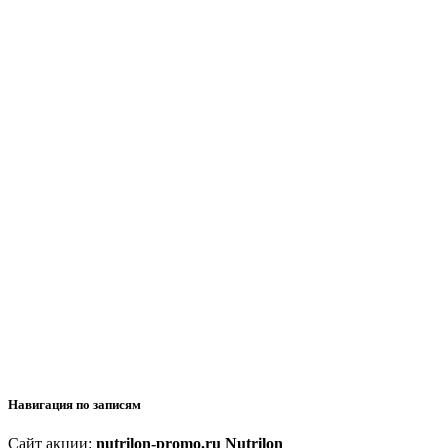
Навигация по записям
Сайт акции:
nutrilon-promo.ru Nutrilon