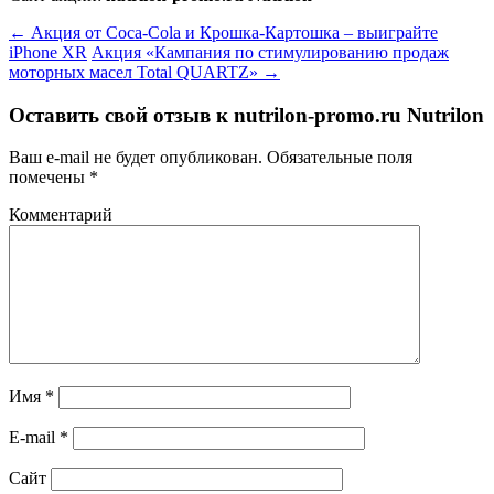
←
Акция от Сoca-Cola и Крошка-Картошка – выиграйте
iPhone XR
Акция «Кампания по стимулированию продаж
моторных масел Total QUARTZ»
→
Оставить свой отзыв к
nutrilon-promo.ru Nutrilon
Ваш e-mail не будет опубликован.
Обязательные поля
помечены
*
Комментарий
Имя
*
E-mail
*
Сайт