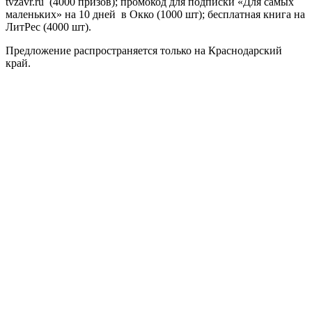
tvzavr.ru (4000 призов); промокод для подписки «Для самых
маленьких» на 10 дней в Окко (1000 шт); бесплатная книга на
ЛитРес (4000 шт).
Предложение распространяется только на Краснодарский
край.