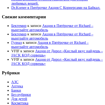
любимых вещей.
Dr.Korner в Пятёрочке Акция С Корнерсами на Байкал.
Свежие комментарии
Бектемир
к записи
Акция в Пятёрочке от Richard –
выиграйте автомобиль
Бектемир
к записи
Акция в Пятёрочке от Richard –
выиграйте автомобиль
Гулназ
к записи
Акция в Пятёрочке от Richard –
выиграйте автомобиль
VFIF
к записи
Акция от Дирол «Кислый вкус найдешь –
JACK КОД сорвешь»
VFIF
к записи
Акция от Дирол «Кислый вкус найдешь –
JACK КОД сорвешь»
Рубрики
АЗС
Аптека
Банки
Без рубрики
Для детей
Косметика