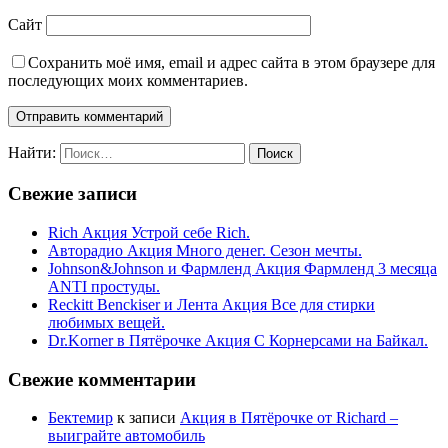
Сайт
Сохранить моё имя, email и адрес сайта в этом браузере для
последующих моих комментариев.
Найти:
Свежие записи
Rich Акция Устрой себе Rich.
Авторадио Акция Много денег. Сезон мечты.
Johnson&Johnson и Фармленд Акция Фармленд 3 месяца
ANTI простуды.
Reckitt Benckiser и Лента Акция Все для стирки
любимых вещей.
Dr.Korner в Пятёрочке Акция С Корнерсами на Байкал.
Свежие комментарии
Бектемир
к записи
Акция в Пятёрочке от Richard –
выиграйте автомобиль