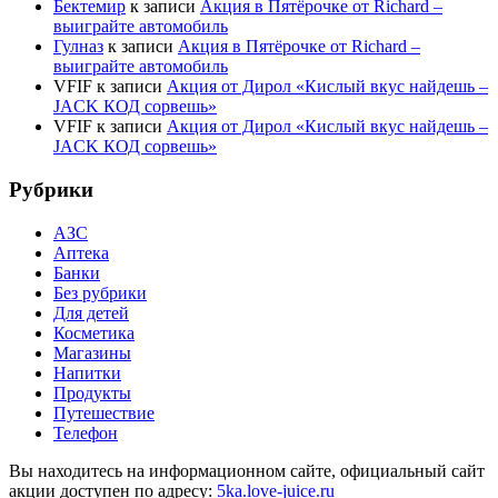
Бектемир
к записи
Акция в Пятёрочке от Richard –
выиграйте автомобиль
Гулназ
к записи
Акция в Пятёрочке от Richard –
выиграйте автомобиль
VFIF
к записи
Акция от Дирол «Кислый вкус найдешь –
JACK КОД сорвешь»
VFIF
к записи
Акция от Дирол «Кислый вкус найдешь –
JACK КОД сорвешь»
Рубрики
АЗС
Аптека
Банки
Без рубрики
Для детей
Косметика
Магазины
Напитки
Продукты
Путешествие
Телефон
Вы находитесь на информационном сайте, официальный сайт
акции доступен по адресу:
5ka.love-juice.ru