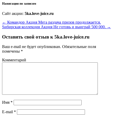
Навигация по записям
Сайт акции:
5ka.love-juice.ru
←
Командор Акция Мега раздача призов продолжается.
Sибирская коллекция Акция Не готовь и выиграй 500 000.
→
Оставить свой отзыв к
5ka.love-juice.ru
Ваш e-mail не будет опубликован.
Обязательные поля
помечены
*
Комментарий
Имя
*
E-mail
*