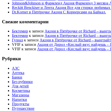
Johnson&Johnson и Фармленд Акция Фармленд 3 месяца 
Reckitt Benckiser и Лента Акция Все для стирки любимых
Dr.Korner в Пятёрочке Акция С Корнерсами на Байкал.
Свежие комментарии
Бектемир
к записи
Акция в Пятёрочке от Richard – выигр
Бектемир
к записи
Акция в Пятёрочке от Richard – выигр
Гулназ
к записи
Акция в Пятёрочке от Richard – выиграй
VFIF
к записи
Акция от Дирол «Кислый вкус найдешь –
VFIF
к записи
Акция от Дирол «Кислый вкус найдешь –
Рубрики
АЗС
Аптека
Банки
Без рубрики
Для детей
Косметика
Магазины
Напитки
Продукты
Путешествие