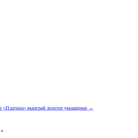
т «Платина» выиграй золотое украшение
→
ы
*