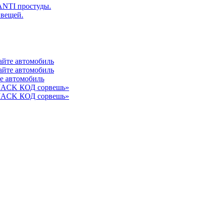
ANTI простуды.
 вещей.
айте автомобиль
айте автомобиль
те автомобиль
 JACK КОД сорвешь»
 JACK КОД сорвешь»