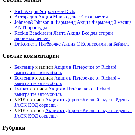
Rich Акция Устрой себе Rich.
Авторадио Акция Много денег. Сезон мечты.
Johnson&Johnson и Фармленд Акция Фармленд 3 месяца
ANTI простуды.
Reckitt Benckiser и Лента Акция Все для стирки
любимых вещей.
Dr.Korner в Пятёрочке Акция С Корнерсами на Байкал.
Свежие комментарии
Бектемир
к записи
Акция в Пятёрочке от Richard –
выиграйте автомобиль
Бектемир
к записи
Акция в Пятёрочке от Richard –
выиграйте автомобиль
Гулназ
к записи
Акция в Пятёрочке от Richard –
выиграйте автомобиль
VFIF
к записи
Акция от Дирол «Кислый вкус найдешь –
JACK КОД сорвешь»
VFIF
к записи
Акция от Дирол «Кислый вкус найдешь –
JACK КОД сорвешь»
Рубрики