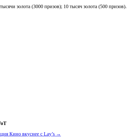
 тысячи золота (3000 призов); 10 тысяч золота (500 призов).
WoT
ция Кино вкуснее с Lay’s
→