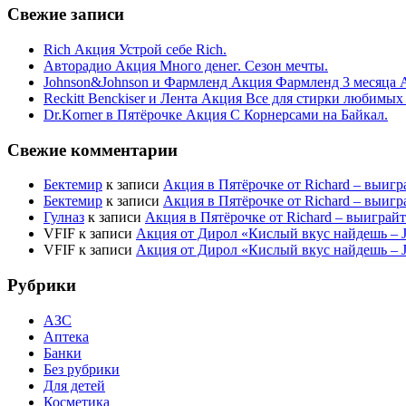
Свежие записи
Rich Акция Устрой себе Rich.
Авторадио Акция Много денег. Сезон мечты.
Johnson&Johnson и Фармленд Акция Фармленд 3 месяца 
Reckitt Benckiser и Лента Акция Все для стирки любимых
Dr.Korner в Пятёрочке Акция С Корнерсами на Байкал.
Свежие комментарии
Бектемир
к записи
Акция в Пятёрочке от Richard – выигр
Бектемир
к записи
Акция в Пятёрочке от Richard – выигр
Гулназ
к записи
Акция в Пятёрочке от Richard – выиграй
VFIF
к записи
Акция от Дирол «Кислый вкус найдешь –
VFIF
к записи
Акция от Дирол «Кислый вкус найдешь –
Рубрики
АЗС
Аптека
Банки
Без рубрики
Для детей
Косметика