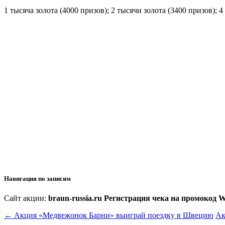
1 тысяча золота (4000 призов); 2 тысячи золота (3400 призов); 4
Навигация по записям
Сайт акции:
braun-russia.ru Регистрация чека на промокод 
←
Акция «Медвежонок Барни» выиграй поездку в Швецию
Ак