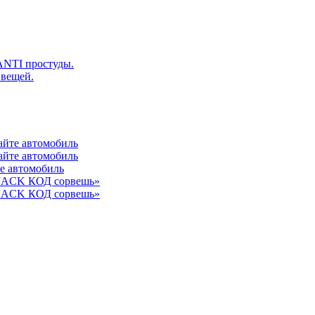
ANTI простуды.
 вещей.
айте автомобиль
айте автомобиль
те автомобиль
 JACK КОД сорвешь»
 JACK КОД сорвешь»