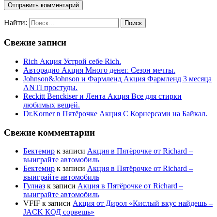
Найти:
Свежие записи
Rich Акция Устрой себе Rich.
Авторадио Акция Много денег. Сезон мечты.
Johnson&Johnson и Фармленд Акция Фармленд 3 месяца
ANTI простуды.
Reckitt Benckiser и Лента Акция Все для стирки
любимых вещей.
Dr.Korner в Пятёрочке Акция С Корнерсами на Байкал.
Свежие комментарии
Бектемир
к записи
Акция в Пятёрочке от Richard –
выиграйте автомобиль
Бектемир
к записи
Акция в Пятёрочке от Richard –
выиграйте автомобиль
Гулназ
к записи
Акция в Пятёрочке от Richard –
выиграйте автомобиль
VFIF
к записи
Акция от Дирол «Кислый вкус найдешь –
JACK КОД сорвешь»