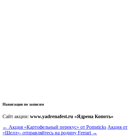
Навигация по записям
Сайт акции:
www.yadrenafest.ru «Ядрена Копоть»
←
Акция «Картофельный перекус» от Pomsticks
Акция от
«Шелл»- отправляйтесь на родину Ferrari
→