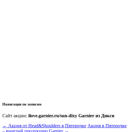
Навигация по записям
Сайт акции:
ilove.garnier.ru/sun-dixy Garnier из Дикси
←
Акция от Head&Shoulders в Пятерочке
Акция в Пятерочке
– выиграй продукцию Garnier
→