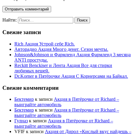
Найти:
Свежие записи
Rich Акция Устрой себе Rich.
Авторадио Акция Много денег. Сезон мечты.
Johnson&Johnson и Фармленд Акция Фармленд 3 месяца
ANTI простуды.
Reckitt Benckiser и Лента Акция Все для стирки
любимых вещей.
Dr.Korner в Пятёрочке Акция С Корнерсами на Байкал.
Свежие комментарии
Бектемир
к записи
Акция в Пятёрочке от Richard –
выиграйте автомобиль
Бектемир
к записи
Акция в Пятёрочке от Richard –
выиграйте автомобиль
Гулназ
к записи
Акция в Пятёрочке от Richard –
выиграйте автомобиль
VFIF
к записи
Акция от Дирол «Кислый вкус найдешь –