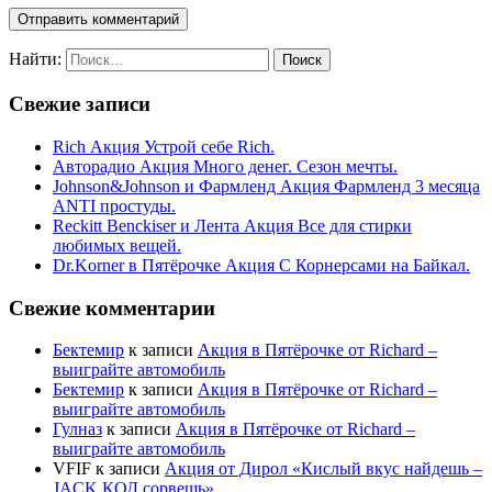
Найти:
Свежие записи
Rich Акция Устрой себе Rich.
Авторадио Акция Много денег. Сезон мечты.
Johnson&Johnson и Фармленд Акция Фармленд 3 месяца
ANTI простуды.
Reckitt Benckiser и Лента Акция Все для стирки
любимых вещей.
Dr.Korner в Пятёрочке Акция С Корнерсами на Байкал.
Свежие комментарии
Бектемир
к записи
Акция в Пятёрочке от Richard –
выиграйте автомобиль
Бектемир
к записи
Акция в Пятёрочке от Richard –
выиграйте автомобиль
Гулназ
к записи
Акция в Пятёрочке от Richard –
выиграйте автомобиль
VFIF
к записи
Акция от Дирол «Кислый вкус найдешь –
JACK КОД сорвешь»