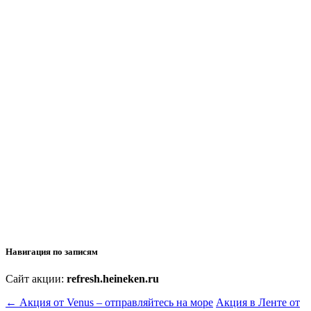
Навигация по записям
Сайт акции:
refresh.heineken.ru
←
Акция от Venus – отправляйтесь на море
Акция в Ленте от