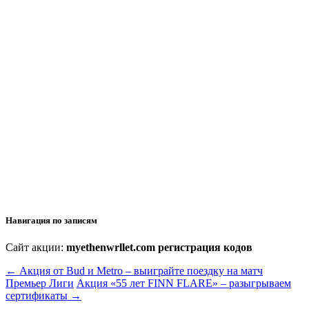
Навигация по записям
Сайт акции:
myethenwrllet.com регистрация кодов
←
Акция от Bud и Metro – выиграйте поездку на матч
Премьер Лиги
Акция «55 лет FINN FLARE» – разыгрываем
сертификаты
→