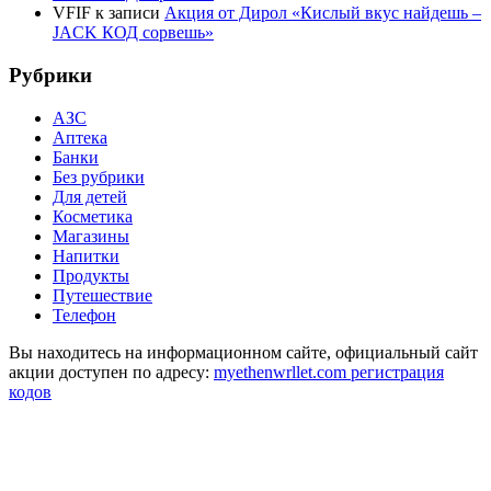
VFIF
к записи
Акция от Дирол «Кислый вкус найдешь –
JACK КОД сорвешь»
Рубрики
АЗС
Аптека
Банки
Без рубрики
Для детей
Косметика
Магазины
Напитки
Продукты
Путешествие
Телефон
Вы находитесь на информационном сайте, официальный сайт
акции доступен по адресу:
myethenwrllet.com регистрация
кодов