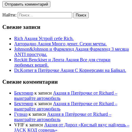
Найти:
Свежие записи
Rich Акция Устрой себе Rich.
Авторадио Акция Много денег. Сезон мечты.
Johnson&Johnson и Фармленд Акция Фармленд 3 месяца
ANTI простуды.
Reckitt Benckiser и Лента Акция Все для стирки
любимых вещей.
Dr.Korner в Пятёрочке Акция С Корнерсами на Байкал.
Свежие комментарии
Бектемир
к записи
Акция в Пятёрочке от Richard –
выиграйте автомобиль
Бектемир
к записи
Акция в Пятёрочке от Richard –
выиграйте автомобиль
Гулназ
к записи
Акция в Пятёрочке от Richard –
выиграйте автомобиль
VFIF
к записи
Акция от Дирол «Кислый вкус найдешь –
JACK КОД сорвешь»