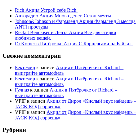
Rich Акция Устрой себе Rich.
Авторадио Акция Много денег. Сезон мечты.
Johnson&Johnson и Фармленд Акция Фармленд 3 месяца
ANTI простуды.
Reckitt Benckiser и Лента Акция Все для стирки
любимых вещей.
Dr.Korner в Пятёрочке Акция С Корнерсами на Байкал.
Свежие комментарии
Бектемир
к записи
Акция в Пятёрочке от Richard –
выиграйте автомобиль
Бектемир
к записи
Акция в Пятёрочке от Richard –
выиграйте автомобиль
Гулназ
к записи
Акция в Пятёрочке от Richard –
выиграйте автомобиль
VFIF
к записи
Акция от Дирол «Кислый вкус найдешь –
JACK КОД сорвешь»
VFIF
к записи
Акция от Дирол «Кислый вкус найдешь –
JACK КОД сорвешь»
Рубрики