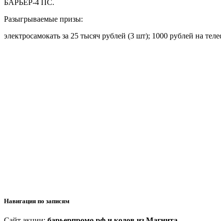
БАРЬЕР-4 ПС.
Разыгрываемые призы:
электросамокать за 25 тысяч рублей (3 шт); 1000 рублей на теле
Навигация по записям
Сайт акции:
барьерпромо.рф и кодов из Магнита