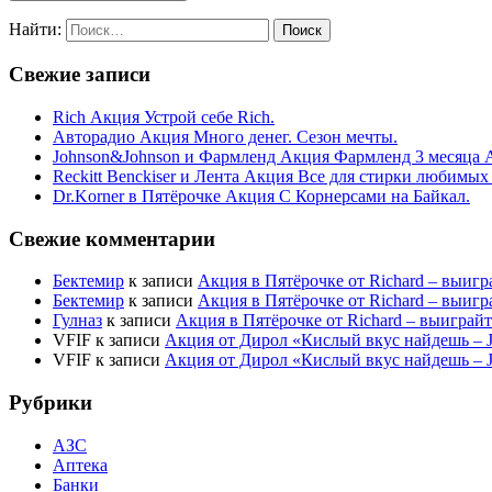
Найти:
Свежие записи
Rich Акция Устрой себе Rich.
Авторадио Акция Много денег. Сезон мечты.
Johnson&Johnson и Фармленд Акция Фармленд 3 месяца 
Reckitt Benckiser и Лента Акция Все для стирки любимых
Dr.Korner в Пятёрочке Акция С Корнерсами на Байкал.
Свежие комментарии
Бектемир
к записи
Акция в Пятёрочке от Richard – выигр
Бектемир
к записи
Акция в Пятёрочке от Richard – выигр
Гулназ
к записи
Акция в Пятёрочке от Richard – выиграй
VFIF
к записи
Акция от Дирол «Кислый вкус найдешь –
VFIF
к записи
Акция от Дирол «Кислый вкус найдешь –
Рубрики
АЗС
Аптека
Банки