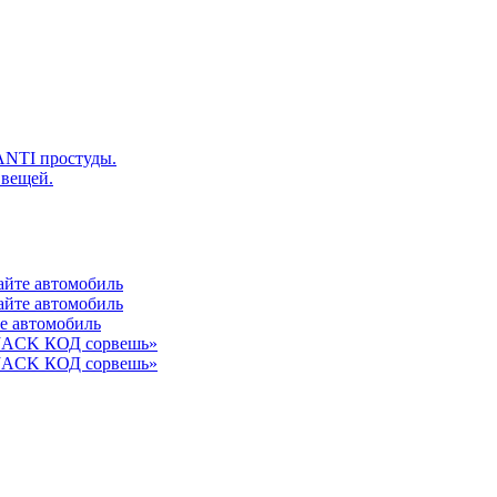
ANTI простуды.
 вещей.
айте автомобиль
айте автомобиль
те автомобиль
 JACK КОД сорвешь»
 JACK КОД сорвешь»