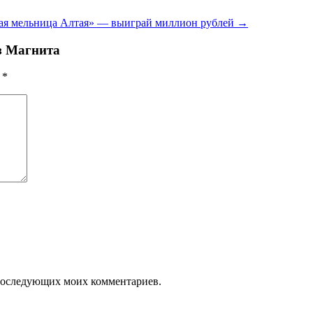
тая мельница Алтая» — выиграй миллион рублей
→
з Магнита
ы
*
я последующих моих комментариев.