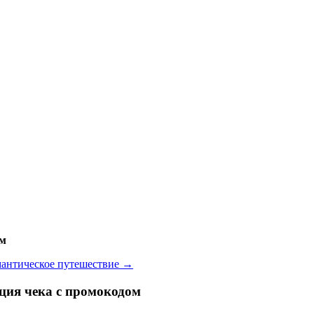
ом
мантическое путешествие
→
рация чека с промокодом