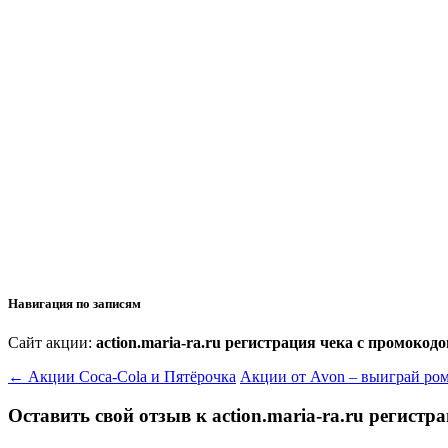
Навигация по записям
Сайт акции:
action.maria-ra.ru регистрация чека с промокод
←
Акции Coca-Cola и Пятёрочка
Акции от Avon – выиграй ро
Оставить свой отзыв к
action.maria-ra.ru регист