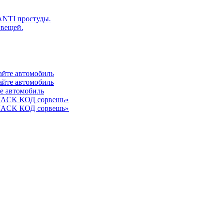
ANTI простуды.
 вещей.
айте автомобиль
айте автомобиль
те автомобиль
 JACK КОД сорвешь»
 JACK КОД сорвешь»