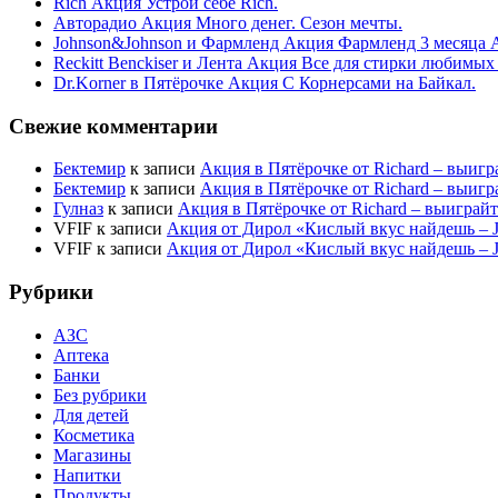
Rich Акция Устрой себе Rich.
Авторадио Акция Много денег. Сезон мечты.
Johnson&Johnson и Фармленд Акция Фармленд 3 месяца 
Reckitt Benckiser и Лента Акция Все для стирки любимых
Dr.Korner в Пятёрочке Акция С Корнерсами на Байкал.
Свежие комментарии
Бектемир
к записи
Акция в Пятёрочке от Richard – выигр
Бектемир
к записи
Акция в Пятёрочке от Richard – выигр
Гулназ
к записи
Акция в Пятёрочке от Richard – выиграй
VFIF
к записи
Акция от Дирол «Кислый вкус найдешь –
VFIF
к записи
Акция от Дирол «Кислый вкус найдешь –
Рубрики
АЗС
Аптека
Банки
Без рубрики
Для детей
Косметика
Магазины
Напитки
Продукты