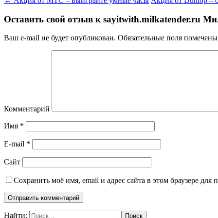
←
Акция от МТС – выиграйте умные часы
Акция от Dunlop –
Оставить свой отзыв к
sayitwith.milkatender.ru М
Ваш e-mail не будет опубликован.
Обязательные поля помечен
Комментарий
Имя
*
E-mail
*
Сайт
Сохранить моё имя, email и адрес сайта в этом браузере дл
Найти: