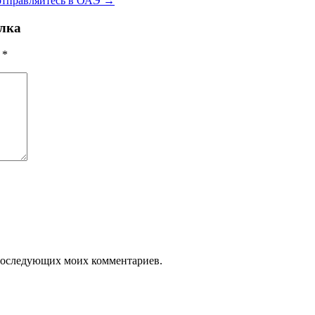
 отправляйтесь в ОАЭ
→
илка
ы
*
я последующих моих комментариев.