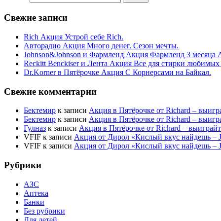
Свежие записи
Rich Акция Устрой себе Rich.
Авторадио Акция Много денег. Сезон мечты.
Johnson&Johnson и Фармленд Акция Фармленд 3 месяца 
Reckitt Benckiser и Лента Акция Все для стирки любимых
Dr.Korner в Пятёрочке Акция С Корнерсами на Байкал.
Свежие комментарии
Бектемир
к записи
Акция в Пятёрочке от Richard – выигр
Бектемир
к записи
Акция в Пятёрочке от Richard – выигр
Гулназ
к записи
Акция в Пятёрочке от Richard – выиграй
VFIF
к записи
Акция от Дирол «Кислый вкус найдешь –
VFIF
к записи
Акция от Дирол «Кислый вкус найдешь –
Рубрики
АЗС
Аптека
Банки
Без рубрики
Для детей