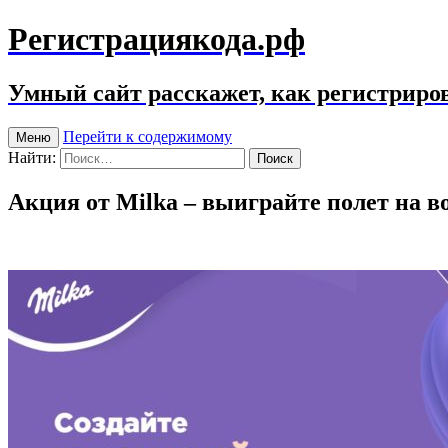
Регистрациякода.рф
Умный сайт расскажет, как регистриров
Перейти к содержимому
Меню
Найти:
Акция от Milka – выиграйте полет на 