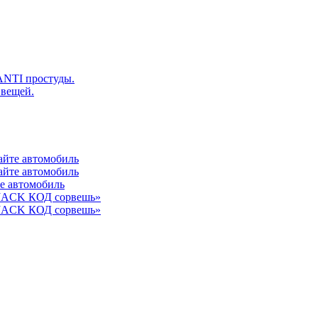
ANTI простуды.
 вещей.
айте автомобиль
айте автомобиль
те автомобиль
 JACK КОД сорвешь»
 JACK КОД сорвешь»