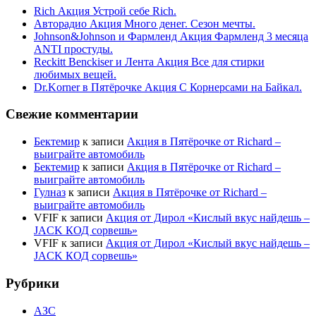
Rich Акция Устрой себе Rich.
Авторадио Акция Много денег. Сезон мечты.
Johnson&Johnson и Фармленд Акция Фармленд 3 месяца
ANTI простуды.
Reckitt Benckiser и Лента Акция Все для стирки
любимых вещей.
Dr.Korner в Пятёрочке Акция С Корнерсами на Байкал.
Свежие комментарии
Бектемир
к записи
Акция в Пятёрочке от Richard –
выиграйте автомобиль
Бектемир
к записи
Акция в Пятёрочке от Richard –
выиграйте автомобиль
Гулназ
к записи
Акция в Пятёрочке от Richard –
выиграйте автомобиль
VFIF
к записи
Акция от Дирол «Кислый вкус найдешь –
JACK КОД сорвешь»
VFIF
к записи
Акция от Дирол «Кислый вкус найдешь –
JACK КОД сорвешь»
Рубрики
АЗС