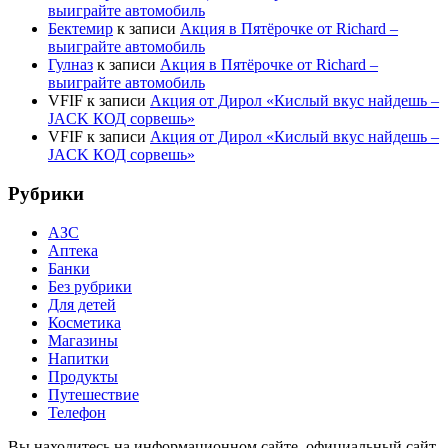
выиграйте автомобиль
Бектемир
к записи
Акция в Пятёрочке от Richard –
выиграйте автомобиль
Гулназ
к записи
Акция в Пятёрочке от Richard –
выиграйте автомобиль
VFIF
к записи
Акция от Дирол «Кислый вкус найдешь –
JACK КОД сорвешь»
VFIF
к записи
Акция от Дирол «Кислый вкус найдешь –
JACK КОД сорвешь»
Рубрики
АЗС
Аптека
Банки
Без рубрики
Для детей
Косметика
Магазины
Напитки
Продукты
Путешествие
Телефон
Вы находитесь на информационном сайте, официальный сайт