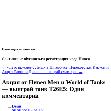
Навигация по записям
Сайт акции:
niveamen.ru регистрация кода Нивея
←
«Лето вкуснее с Лейс» в Пятёрочке, Перекрестке, Карусели
Акция Барни и Дикси — выиграй смартфон
→
Акция от Нивея Мен и World of Tanks
— выиграй танк T26E5
: Один
комментарий
Denis
:
08.08.2018 в 01:39