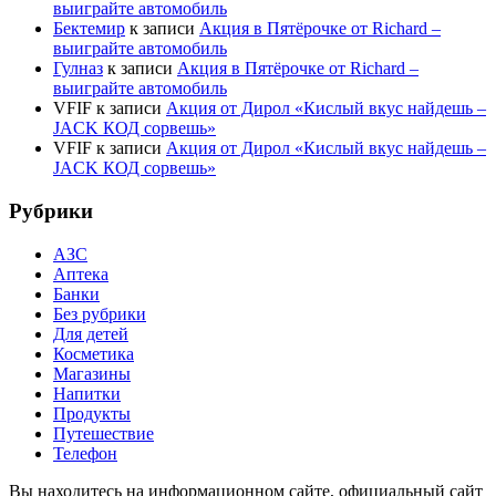
выиграйте автомобиль
Бектемир
к записи
Акция в Пятёрочке от Richard –
выиграйте автомобиль
Гулназ
к записи
Акция в Пятёрочке от Richard –
выиграйте автомобиль
VFIF
к записи
Акция от Дирол «Кислый вкус найдешь –
JACK КОД сорвешь»
VFIF
к записи
Акция от Дирол «Кислый вкус найдешь –
JACK КОД сорвешь»
Рубрики
АЗС
Аптека
Банки
Без рубрики
Для детей
Косметика
Магазины
Напитки
Продукты
Путешествие
Телефон
Вы находитесь на информационном сайте, официальный сайт