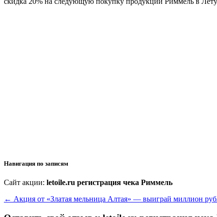
скидка 20% на следующую покупку продукции Риммель в Летуа
Навигация по записям
Сайт акции:
letoile.ru регистрация чека Риммель
←
Акция от «Златая мельница Алтая» — выиграй миллион руб