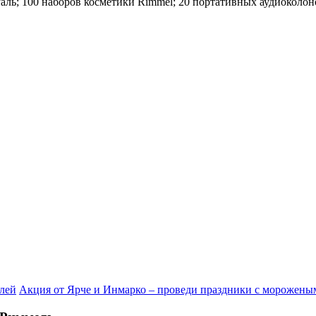
ль; 100 наборов косметики Rimmel; 20 портативных аудиоколон
лей
Акция от Ярче и Инмарко – проведи праздники с морожен