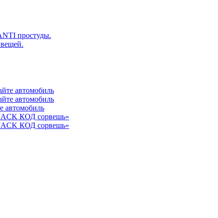
ANTI простуды.
 вещей.
айте автомобиль
айте автомобиль
те автомобиль
 JACK КОД сорвешь»
 JACK КОД сорвешь»