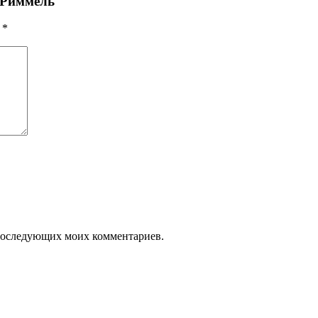
а Риммель
ы
*
я последующих моих комментариев.