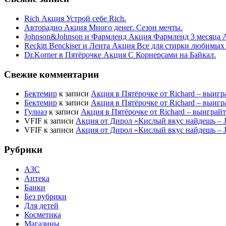
Rich Акция Устрой себе Rich.
Авторадио Акция Много денег. Сезон мечты.
Johnson&Johnson и Фармленд Акция Фармленд 3 месяца 
Reckitt Benckiser и Лента Акция Все для стирки любимых
Dr.Korner в Пятёрочке Акция С Корнерсами на Байкал.
Свежие комментарии
Бектемир
к записи
Акция в Пятёрочке от Richard – выигр
Бектемир
к записи
Акция в Пятёрочке от Richard – выигр
Гулназ
к записи
Акция в Пятёрочке от Richard – выиграй
VFIF
к записи
Акция от Дирол «Кислый вкус найдешь –
VFIF
к записи
Акция от Дирол «Кислый вкус найдешь –
Рубрики
АЗС
Аптека
Банки
Без рубрики
Для детей
Косметика
Магазины