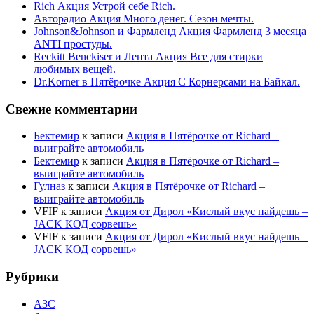
Rich Акция Устрой себе Rich.
Авторадио Акция Много денег. Сезон мечты.
Johnson&Johnson и Фармленд Акция Фармленд 3 месяца
ANTI простуды.
Reckitt Benckiser и Лента Акция Все для стирки
любимых вещей.
Dr.Korner в Пятёрочке Акция С Корнерсами на Байкал.
Свежие комментарии
Бектемир
к записи
Акция в Пятёрочке от Richard –
выиграйте автомобиль
Бектемир
к записи
Акция в Пятёрочке от Richard –
выиграйте автомобиль
Гулназ
к записи
Акция в Пятёрочке от Richard –
выиграйте автомобиль
VFIF
к записи
Акция от Дирол «Кислый вкус найдешь –
JACK КОД сорвешь»
VFIF
к записи
Акция от Дирол «Кислый вкус найдешь –
JACK КОД сорвешь»
Рубрики
АЗС