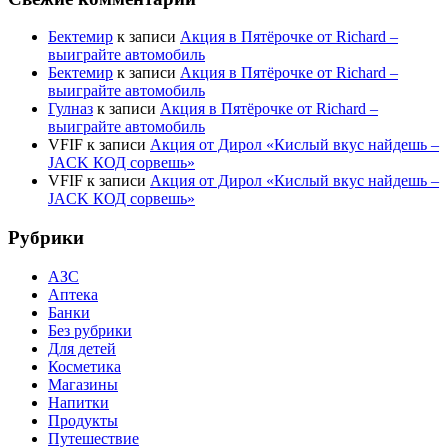
Бектемир
к записи
Акция в Пятёрочке от Richard –
выиграйте автомобиль
Бектемир
к записи
Акция в Пятёрочке от Richard –
выиграйте автомобиль
Гулназ
к записи
Акция в Пятёрочке от Richard –
выиграйте автомобиль
VFIF
к записи
Акция от Дирол «Кислый вкус найдешь –
JACK КОД сорвешь»
VFIF
к записи
Акция от Дирол «Кислый вкус найдешь –
JACK КОД сорвешь»
Рубрики
АЗС
Аптека
Банки
Без рубрики
Для детей
Косметика
Магазины
Напитки
Продукты
Путешествие