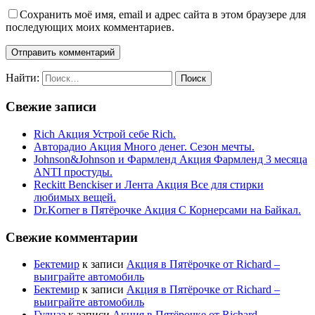
Сохранить моё имя, email и адрес сайта в этом браузере для
последующих моих комментариев.
Найти:
Свежие записи
Rich Акция Устрой себе Rich.
Авторадио Акция Много денег. Сезон мечты.
Johnson&Johnson и Фармленд Акция Фармленд 3 месяца
ANTI простуды.
Reckitt Benckiser и Лента Акция Все для стирки
любимых вещей.
Dr.Korner в Пятёрочке Акция С Корнерсами на Байкал.
Свежие комментарии
Бектемир
к записи
Акция в Пятёрочке от Richard –
выиграйте автомобиль
Бектемир
к записи
Акция в Пятёрочке от Richard –
выиграйте автомобиль
Гулназ
к записи
Акция в Пятёрочке от Richard –