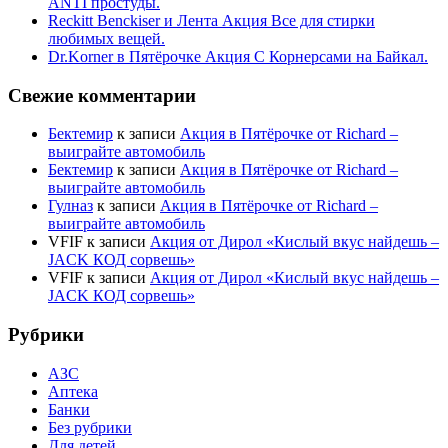
ANTI простуды.
Reckitt Benckiser и Лента Акция Все для стирки
любимых вещей.
Dr.Korner в Пятёрочке Акция С Корнерсами на Байкал.
Свежие комментарии
Бектемир
к записи
Акция в Пятёрочке от Richard –
выиграйте автомобиль
Бектемир
к записи
Акция в Пятёрочке от Richard –
выиграйте автомобиль
Гулназ
к записи
Акция в Пятёрочке от Richard –
выиграйте автомобиль
VFIF
к записи
Акция от Дирол «Кислый вкус найдешь –
JACK КОД сорвешь»
VFIF
к записи
Акция от Дирол «Кислый вкус найдешь –
JACK КОД сорвешь»
Рубрики
АЗС
Аптека
Банки
Без рубрики
Для детей