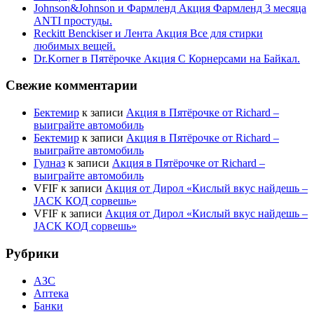
Johnson&Johnson и Фармленд Акция Фармленд 3 месяца
ANTI простуды.
Reckitt Benckiser и Лента Акция Все для стирки
любимых вещей.
Dr.Korner в Пятёрочке Акция С Корнерсами на Байкал.
Свежие комментарии
Бектемир
к записи
Акция в Пятёрочке от Richard –
выиграйте автомобиль
Бектемир
к записи
Акция в Пятёрочке от Richard –
выиграйте автомобиль
Гулназ
к записи
Акция в Пятёрочке от Richard –
выиграйте автомобиль
VFIF
к записи
Акция от Дирол «Кислый вкус найдешь –
JACK КОД сорвешь»
VFIF
к записи
Акция от Дирол «Кислый вкус найдешь –
JACK КОД сорвешь»
Рубрики
АЗС
Аптека
Банки