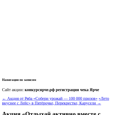
Навигация по записям
Сайт акции:
конкурсярче.рф регистрация чека Ярче
←
Акция от Ряба «Собери урожай — 100 000 призов»
«Лето
вкуснее с Лейс» в Пятёрочке, Перекрестке, Карусели
→
Акция «Отдыхай активно вместе с