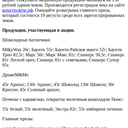
рублей одним чеком. Производится регистрация чека на сайте
конкурсярче.рф
. Ожидайте розыгрыша главного приза,
который состоится 19 августа среди всех зарегистрированных
чеков.
Продукция, участвующая в акции.
Шоколадные батончики:
MilkyWay 26г; Баунти 55г; Баунти Райское манго 52г; Баунти
Трио 82,5г; Марс 50г; Марс Макс 81г; Сникерс 50,5г; Сникерс
81г Лесной орех; Сникерс 81г с семечками; Сникерс Супер
95г.
ДражеM&Ms:
45г Арахис; 130г Арахис; 45г Шоколад 130г Шокола; 36г
Криспи; 45г Соленый арахис.
Печенье с карамелью, покрытое молочным шоколадом Твикс:
55г белый; 55г молочный; Экстра 82г; 55г имбирное печенье.
Главные призы: