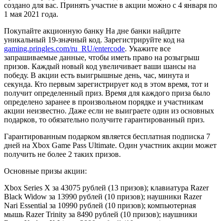
создано для вас. Принять участие в акции можно с 4 января по
1 мая 2021 года.
Покупайте акционную банку На дне банки найдите
уникальный 19-значный код. Зарегистрируйте код на
gaming.pringles.com/ru_RU/entercode
. Укажите все
запрашиваемые данные, чтобы иметь право на розыгрыш
призов. Каждый новый код увеличивает ваши шансы на
победу. В акции есть выигрышные день, час, минута и
секунда. Кто первым зарегистрирует код в этом время, тот и
получит определенный приз. Время для каждого приза было
определено заранее в произвольном порядке и участникам
акции неизвестно. Даже если не выиграете один из основных
подарков, то обязательно получите гарантированный приз.
Гарантированным подарком является бесплатная подписка 7
дней на Xbox Game Pass Ultimate. Один участник акции может
получить не более 2 таких призов.
Основные призы акции:
Xbox Series X за 43075 рублей (13 призов); клавиатура Razer
Black Widow за 13990 рублей (10 призов); наушники Razer
Nari Essential за 10990 рублей (10 призов); компьютерная
мышь Razer Trinity за 8490 рублей (10 призов); наушники