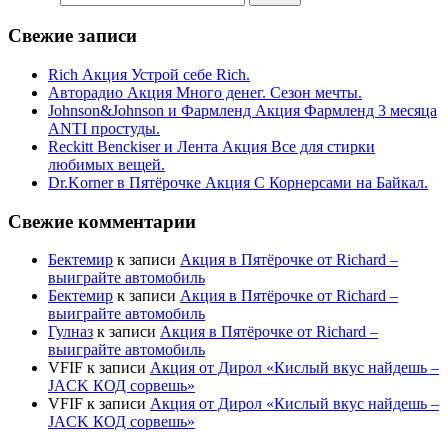
Свежие записи
Rich Акция Устрой себе Rich.
Авторадио Акция Много денег. Сезон мечты.
Johnson&Johnson и Фармленд Акция Фармленд 3 месяца
ANTI простуды.
Reckitt Benckiser и Лента Акция Все для стирки
любимых вещей.
Dr.Korner в Пятёрочке Акция С Корнерсами на Байкал.
Свежие комментарии
Бектемир
к записи
Акция в Пятёрочке от Richard –
выиграйте автомобиль
Бектемир
к записи
Акция в Пятёрочке от Richard –
выиграйте автомобиль
Гулназ
к записи
Акция в Пятёрочке от Richard –
выиграйте автомобиль
VFIF
к записи
Акция от Дирол «Кислый вкус найдешь –
JACK КОД сорвешь»
VFIF
к записи
Акция от Дирол «Кислый вкус найдешь –
JACK КОД сорвешь»