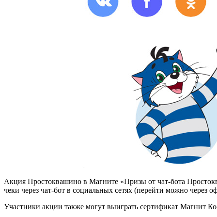
Акция Простоквашино в Магните «Призы от чат-бота Простоква
чеки через чат-бот в социальных сетях (перейти можно через о
Участники акции также могут выиграть сертификат Магнит Кос