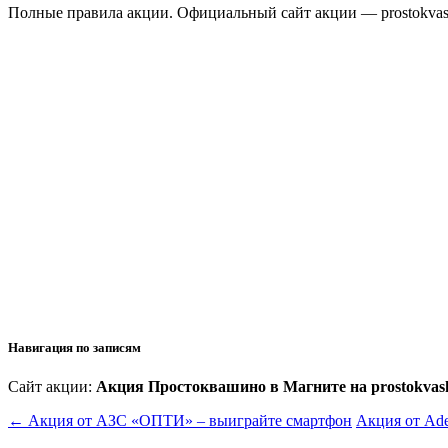
Полные правила акции. Официальный сайт акции — prostokvashi
Навигация по записям
Сайт акции:
Акция Простоквашино в Магните на prostokvash
←
Акция от АЗС «ОПТИ» – выиграйте смартфон
Акция от Ad