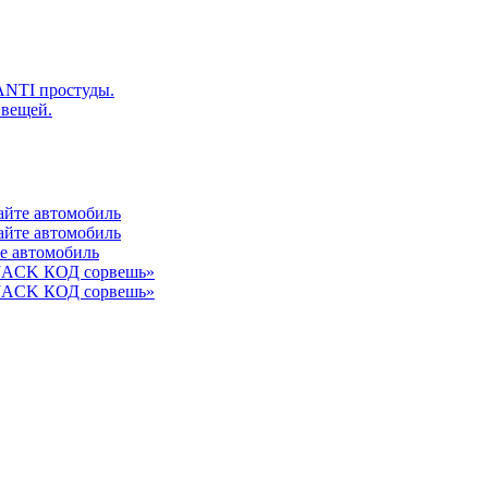
ANTI простуды.
 вещей.
айте автомобиль
айте автомобиль
те автомобиль
 JACK КОД сорвешь»
 JACK КОД сорвешь»