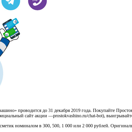
шино» проводится до 31 декабря 2019 года. Покупайте Просток
фициальный сайт акции —prostokvashino.ru/chat-bot), выигрывайт
метик номиналом в 300, 500, 1 000 или 2 000 рублей. Оригинал