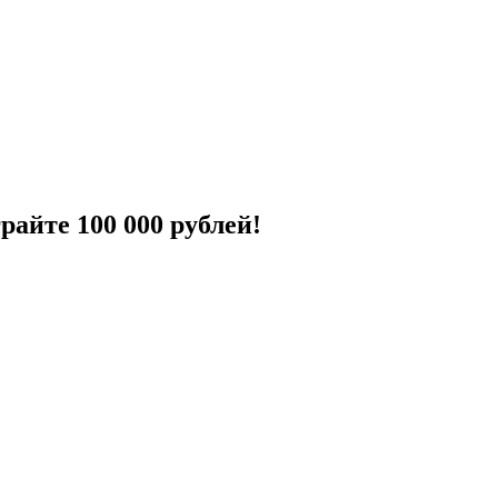
айте 100 000 рублей!