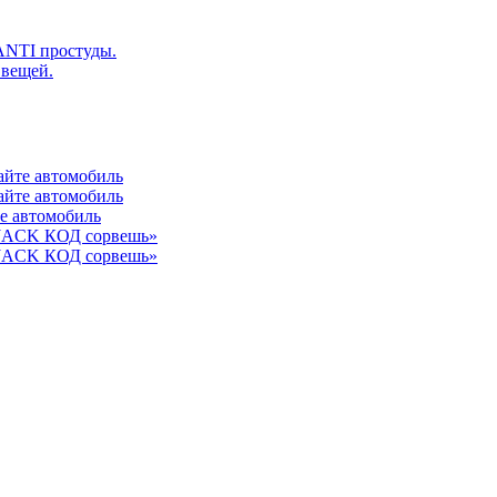
ANTI простуды.
 вещей.
айте автомобиль
айте автомобиль
те автомобиль
 JACK КОД сорвешь»
 JACK КОД сорвешь»