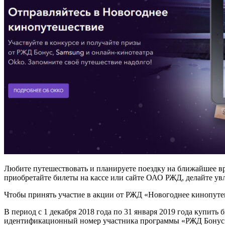
Любите путешествовать и планируете поездку на ближайшее вре
приобретайте билеты на кассе или сайте ОАО РЖД, делайте ув
Чтобы принять участие в акции от РЖД «Новогоднее кинопуте
В период с 1 декабря 2018 года по 31 января 2019 года купит
идентификационный номер участника программы «РЖД Бонус». Ст