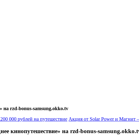
на rzd-bonus-samsung.okko.tv
00 000 рублей на путешествие
Акция от Solar Power и Магнит
ее кинопутешествие» на rzd-bonus-samsung.okko.t