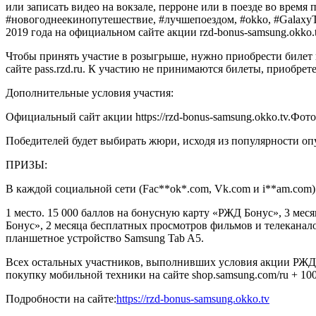
или записать видео на вокзале, перроне или в поезде во время
#новогоднеекинопутешествие, #лучшепоездом, #okko, #Galaxy
2019 года на официальном сайте акции rzd-bonus-samsung.okko
Чтобы принять участие в розыгрыше, нужно приобрести билет 
сайте pass.rzd.ru. К участию не принимаются билеты, приобрет
Дополнительные условия участия:
Официальный сайт акции https://rzd-bonus-samsung.okko.tv.Фот
Победителей будет выбирать жюри, исходя из популярности оп
ПРИЗЫ:
В каждой социальной сети (Fac**ok*.com, Vk.com и i**am.com)
1 место. 15 000 баллов на бонусную карту «РЖД Бонус», 3 мес
Бонус», 2 месяца бесплатных просмотров фильмов и телеканало
планшетное устройство Samsung Tab A5.
Всех остальных участников, выполнивших условия акции РЖД 
покупку мобильной техники на сайте shop.samsung.com/ru + 10
Подробности на сайте:
https://rzd-bonus-samsung.okko.tv