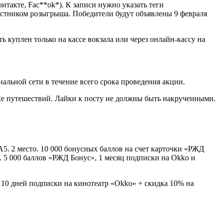
нтакте, Fac**ok*). К записи нужно указать теги
астником розыгрыша. Победители будут объявлены 9 февраля
уплен только на кассе вокзала или через онлайн-кассу на
иальной сети в течение всего срока проведения акции.
ике путешествий. Лайки к посту не должны быть накрученными.
5. 2 место. 10 000 бонусных баллов на счет карточки «РЖД
. 5 000 баллов «РЖД Бонус», 1 месяц подписки на Okko и
10 дней подписки на кинотеатр «Okko» + скидка 10% на