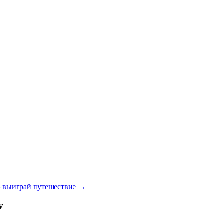
 – выиграй путешествие
→
v