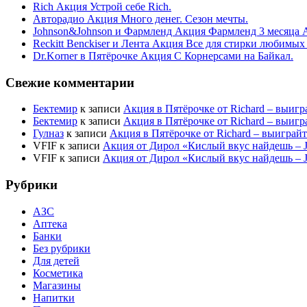
Rich Акция Устрой себе Rich.
Авторадио Акция Много денег. Сезон мечты.
Johnson&Johnson и Фармленд Акция Фармленд 3 месяца 
Reckitt Benckiser и Лента Акция Все для стирки любимых
Dr.Korner в Пятёрочке Акция С Корнерсами на Байкал.
Свежие комментарии
Бектемир
к записи
Акция в Пятёрочке от Richard – выигр
Бектемир
к записи
Акция в Пятёрочке от Richard – выигр
Гулназ
к записи
Акция в Пятёрочке от Richard – выиграй
VFIF
к записи
Акция от Дирол «Кислый вкус найдешь –
VFIF
к записи
Акция от Дирол «Кислый вкус найдешь –
Рубрики
АЗС
Аптека
Банки
Без рубрики
Для детей
Косметика
Магазины
Напитки