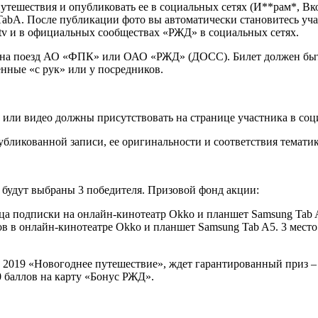
 путешествия и опубликовать ее в социальных сетях (И**рам*, Вко
TabA. После публикации фото вы автоматически становитесь уч
.tv и в официальных сообществах «РЖД» в социальных сетях.
на поезд АО «ФПК» или ОАО «РЖД» (ДОСС). Билет должен быть к
енные «с рук» или у посредников.
о или видео должны присутствовать на странице участника в соц
убликованной записи, ее оригинальности и соответствия темат
 будут выбраны 3 победителя. Призовой фонд акции:
яца подписки на онлайн-кинотеатр Okko и планшет Samsung Tab A
в в онлайн-кинотеатре Okko и планшет Samsung Tab A5. 3 место
2019 «Новогоднее путешествие», ждет гарантированный приз – 
0 баллов на карту «Бонус РЖД».