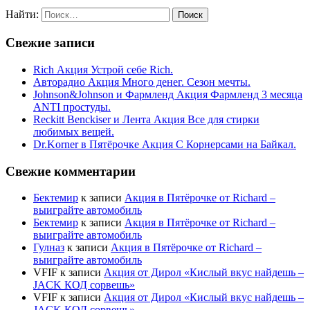
Найти:
Свежие записи
Rich Акция Устрой себе Rich.
Авторадио Акция Много денег. Сезон мечты.
Johnson&Johnson и Фармленд Акция Фармленд 3 месяца
ANTI простуды.
Reckitt Benckiser и Лента Акция Все для стирки
любимых вещей.
Dr.Korner в Пятёрочке Акция С Корнерсами на Байкал.
Свежие комментарии
Бектемир
к записи
Акция в Пятёрочке от Richard –
выиграйте автомобиль
Бектемир
к записи
Акция в Пятёрочке от Richard –
выиграйте автомобиль
Гулназ
к записи
Акция в Пятёрочке от Richard –
выиграйте автомобиль
VFIF
к записи
Акция от Дирол «Кислый вкус найдешь –
JACK КОД сорвешь»
VFIF
к записи
Акция от Дирол «Кислый вкус найдешь –
JACK КОД сорвешь»