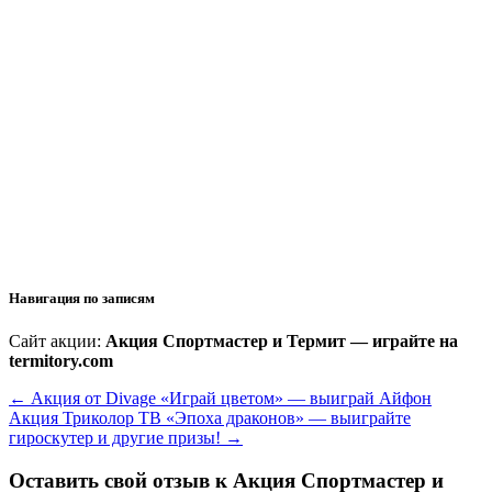
Навигация по записям
Сайт акции:
Акция Спортмастер и Термит — играйте на
termitory.com
←
Акция от Divage «Играй цветом» — выиграй Айфон
Акция Триколор ТВ «Эпоха драконов» — выиграйте
гироскутер и другие призы!
→
Оставить свой отзыв к
Акция Спортмастер и