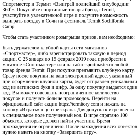
Спортмастер и Термит «Выиграй полнейший сноубординг
360˚». Покупайте спортивные товары бренда Termit,
участвуйте в увлекательной игре и получите возможность
выиграть поездку в Сочи на фестиваль Termit Sochifornia
Camp.
Чтобы стать участником розыгрыша призов, вам необходимо:
Быть держателем клубной карты сети магазинов
«Спортмастер», либо зарегистрировать таковую в период
акции. С 25 января по 15 февраля 2019 года приобрести в
магазине «Спортмастер» или на сайте sportmaster.ru любой
товар бренда Termit. При покупке предъявить клубную карту.
Сразу после покупки на ваш электронный адрес, указанный
при оформлении клубной карты, будет отправлен уникальный
код из латинских букв и цифр. За одну покупку выдается один
код. Вы может совершать неограниченное количество
покупок и получать больше промокодов. Перейти на
официальный сайт акции https://termitory.com и нажать на
кнопку «Играть» в центре экрана. Для допуска к игре ввести
в специальное поле полученный код. В игре спрятано 100
объектов, которые должен найти участник. Время
прохождения не ограничено. После нахождения всех объектов
нужно нажать на кнопку «Завершить игру».