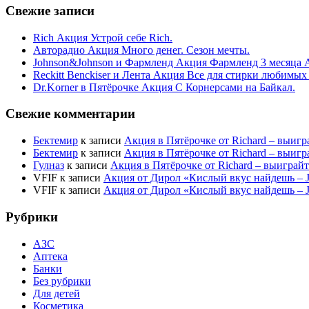
Свежие записи
Rich Акция Устрой себе Rich.
Авторадио Акция Много денег. Сезон мечты.
Johnson&Johnson и Фармленд Акция Фармленд 3 месяца 
Reckitt Benckiser и Лента Акция Все для стирки любимых
Dr.Korner в Пятёрочке Акция С Корнерсами на Байкал.
Свежие комментарии
Бектемир
к записи
Акция в Пятёрочке от Richard – выигр
Бектемир
к записи
Акция в Пятёрочке от Richard – выигр
Гулназ
к записи
Акция в Пятёрочке от Richard – выиграй
VFIF
к записи
Акция от Дирол «Кислый вкус найдешь –
VFIF
к записи
Акция от Дирол «Кислый вкус найдешь –
Рубрики
АЗС
Аптека
Банки
Без рубрики
Для детей
Косметика