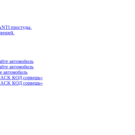
ANTI простуды.
 вещей.
айте автомобиль
айте автомобиль
те автомобиль
 JACK КОД сорвешь»
 JACK КОД сорвешь»