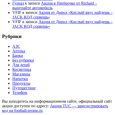
Гулназ
к записи
Акция в Пятёрочке от Richard –
выиграйте автомобиль
VFIF
к записи
Акция от Дирол «Кислый вкус найдешь –
JACK КОД сорвешь»
VFIF
к записи
Акция от Дирол «Кислый вкус найдешь –
JACK КОД сорвешь»
Рубрики
АЗС
Аптека
Банки
Без рубрики
Для детей
Косметика
Магазины
Напитки
Продукты
Путешествие
Телефон
Вы находитесь на информационном сайте, официальный сайт
акции доступен по адресу:
Акция TUC — зарегистрировать
код на football-promo.ru