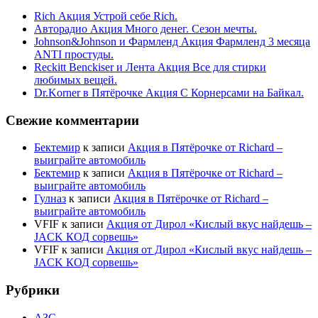
Rich Акция Устрой себе Rich.
Авторадио Акция Много денег. Сезон мечты.
Johnson&Johnson и Фармленд Акция Фармленд 3 месяца
ANTI простуды.
Reckitt Benckiser и Лента Акция Все для стирки
любимых вещей.
Dr.Korner в Пятёрочке Акция С Корнерсами на Байкал.
Свежие комментарии
Бектемир
к записи
Акция в Пятёрочке от Richard –
выиграйте автомобиль
Бектемир
к записи
Акция в Пятёрочке от Richard –
выиграйте автомобиль
Гулназ
к записи
Акция в Пятёрочке от Richard –
выиграйте автомобиль
VFIF
к записи
Акция от Дирол «Кислый вкус найдешь –
JACK КОД сорвешь»
VFIF
к записи
Акция от Дирол «Кислый вкус найдешь –
JACK КОД сорвешь»
Рубрики
АЗС