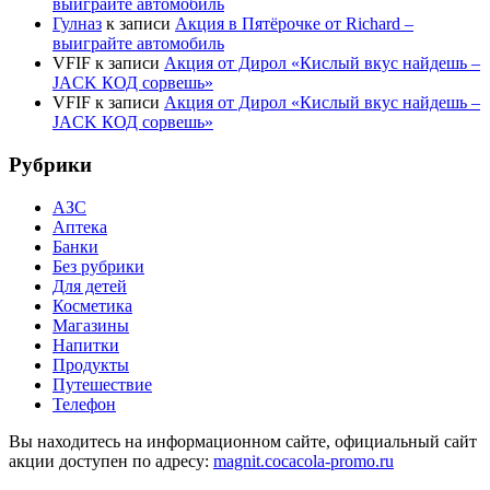
выиграйте автомобиль
Гулназ
к записи
Акция в Пятёрочке от Richard –
выиграйте автомобиль
VFIF
к записи
Акция от Дирол «Кислый вкус найдешь –
JACK КОД сорвешь»
VFIF
к записи
Акция от Дирол «Кислый вкус найдешь –
JACK КОД сорвешь»
Рубрики
АЗС
Аптека
Банки
Без рубрики
Для детей
Косметика
Магазины
Напитки
Продукты
Путешествие
Телефон
Вы находитесь на информационном сайте, официальный сайт
акции доступен по адресу:
magnit.cocacola-promo.ru