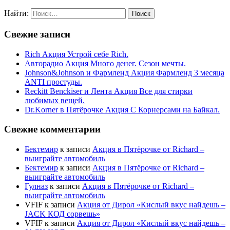
Найти:
Свежие записи
Rich Акция Устрой себе Rich.
Авторадио Акция Много денег. Сезон мечты.
Johnson&Johnson и Фармленд Акция Фармленд 3 месяца
ANTI простуды.
Reckitt Benckiser и Лента Акция Все для стирки
любимых вещей.
Dr.Korner в Пятёрочке Акция С Корнерсами на Байкал.
Свежие комментарии
Бектемир
к записи
Акция в Пятёрочке от Richard –
выиграйте автомобиль
Бектемир
к записи
Акция в Пятёрочке от Richard –
выиграйте автомобиль
Гулназ
к записи
Акция в Пятёрочке от Richard –
выиграйте автомобиль
VFIF
к записи
Акция от Дирол «Кислый вкус найдешь –
JACK КОД сорвешь»
VFIF
к записи
Акция от Дирол «Кислый вкус найдешь –