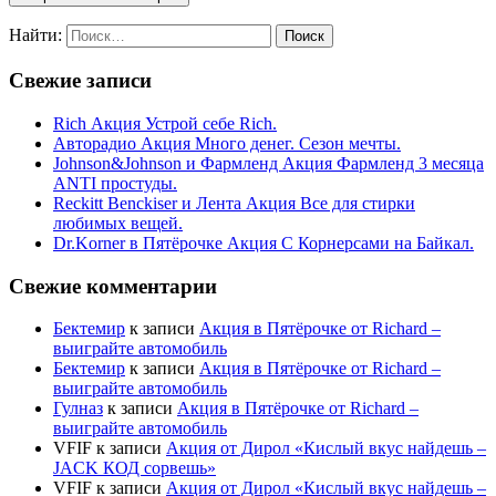
Найти:
Свежие записи
Rich Акция Устрой себе Rich.
Авторадио Акция Много денег. Сезон мечты.
Johnson&Johnson и Фармленд Акция Фармленд 3 месяца
ANTI простуды.
Reckitt Benckiser и Лента Акция Все для стирки
любимых вещей.
Dr.Korner в Пятёрочке Акция С Корнерсами на Байкал.
Свежие комментарии
Бектемир
к записи
Акция в Пятёрочке от Richard –
выиграйте автомобиль
Бектемир
к записи
Акция в Пятёрочке от Richard –
выиграйте автомобиль
Гулназ
к записи
Акция в Пятёрочке от Richard –
выиграйте автомобиль
VFIF
к записи
Акция от Дирол «Кислый вкус найдешь –
JACK КОД сорвешь»
VFIF
к записи
Акция от Дирол «Кислый вкус найдешь –