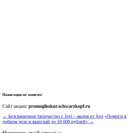
Навигация по записям
Сайт акции:
promoglisskur.schwarzkopf.ru
←
Безграничное творчество с Jovi – акция от Jovi
«Помоги в
добром деле и выиграй до 10 000 рублей»
→