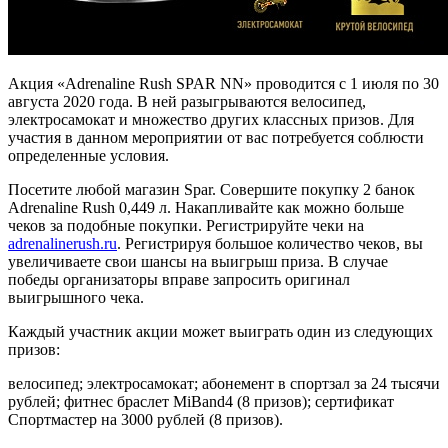
Акция «Adrenaline Rush SPAR NN» проводится с 1 июля по 30
августа 2020 года. В ней разыгрываются велосипед,
электросамокат и множество других классных призов. Для
участия в данном мероприятии от вас потребуется соблюсти
определенные условия.
Посетите любой магазин Spar. Совершите покупку 2 банок
Adrenaline Rush 0,449 л. Накапливайте как можно больше
чеков за подобные покупки. Регистрируйте чеки на
adrenalinerush.ru
. Регистрируя большое количество чеков, вы
увеличиваете свои шансы на выигрыш приза. В случае
победы организаторы вправе запросить оригинал
выигрышного чека.
Каждый участник акции может выиграть один из следующих
призов:
велосипед; электросамокат; абонемент в спортзал за 24 тысячи
рублей; фитнес браслет MiBand4 (8 призов); сертификат
Спортмастер на 3000 рублей (8 призов).