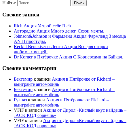
Найти:
Свежие записи
Rich Акция Устрой себе Rich.
Авторадио Акция Много денег. Сезон мечты.
Johnson&Johnson и Фармленд Акция Фармленд 3 месяца
ANTI простуды.
Reckitt Benckiser и Лента Акция Все для стирки
любимых вещей.
Dr.Korner в Пятёрочке Акция С Корнерсами на Байкал.
Свежие комментарии
Бектемир
к записи
Акция в Пятёрочке от Richard –
выиграйте автомобиль
Бектемир
к записи
Акция в Пятёрочке от Richard –
выиграйте автомобиль
Гулназ
к записи
Акция в Пятёрочке от Richard –
выиграйте автомобиль
VFIF
к записи
Акция от Дирол «Кислый вкус найдешь –
JACK КОД сорвешь»
VFIF
к записи
Акция от Дирол «Кислый вкус найдешь –
JACK КОД сорвешь»