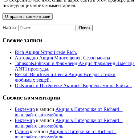
последующих моих комментариев.
Найти:
Свежие записи
Rich Акция Устрой себе Rich.
Авторадио Акция Много денег. Сезон мечты.
Johnson&Johnson и Фармленд Акция Фармленд 3 месяца
ANTI простуды.
Reckitt Benckiser и Лента Акция Все для стирки
любимых вещей.
Dr.Korner в Пятёрочке Акция С Корнерсами на Байкал.
Свежие комментарии
Бектемир
к записи
Акция в Пятёрочке от Richard –
выиграйте автомобиль
Бектемир
к записи
Акция в Пятёрочке от Richard –
выиграйте автомобиль
Гулназ
к записи
Акция в Пятёрочке от Richard –
выиграйте автомобиль