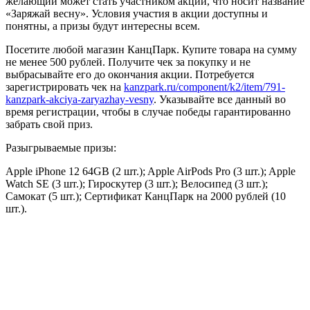
желающий может стать участником акции, что носит название
«Заряжай весну». Условия участия в акции доступны и
понятны, а призы будут интересны всем.
Посетите любой магазин КанцПарк. Купите товара на сумму
не менее 500 рублей. Получите чек за покупку и не
выбрасывайте его до окончания акции. Потребуется
зарегистрировать чек на
kanzpark.ru/component/k2/item/791-
kanzpark-akciya-zaryazhay-vesny
. Указывайте все данный во
время регистрации, чтобы в случае победы гарантированно
забрать свой приз.
Разыгрываемые призы:
Apple iPhone 12 64GB (2 шт.); Apple AirPods Pro (3 шт.); Apple
Watch SE (3 шт.); Гироскутер (3 шт.); Велосипед (3 шт.);
Самокат (5 шт.); Сертификат КанцПарк на 2000 рублей (10
шт.).